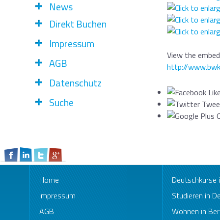
News
Direkt Buchen
Impressum
View the embedd
AGB
http://www.bwk
Datenschutz
Suche
Home
Deutschkurse
Impressum
Studieren in D
AGB
Wohnen in Berl