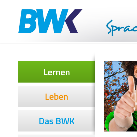
Lernen
Leben
Das BWK