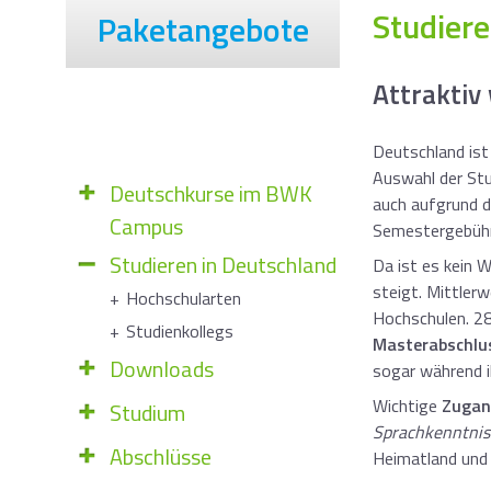
Studiere
Paketangebote
Attraktiv
Deutschland ist
Auswahl der Stu
Deutschkurse im BWK
auch aufgrund d
Campus
Semestergebühre
Studieren in Deutschland
Da ist es kein 
steigt. Mittler
Hochschularten
Hochschulen. 2
Studienkollegs
Masterabschlu
Downloads
sogar während i
Wichtige
Zugan
Studium
Sprachkenntnis
Abschlüsse
Heimatland und 