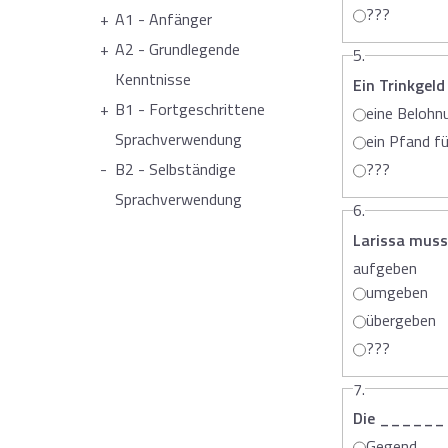
???
A1 - Anfänger
A2 - Grundlegende
5.
Kenntnisse
Ein Trinkgel
B1 - Fortgeschrittene
eine Belohn
Sprachverwendung
ein Pfand f
B2 - Selbständige
???
Sprachverwendung
6.
Larissa muss
aufgeben
umgeben
übergeben
???
7.
Die ______ in
Gegend