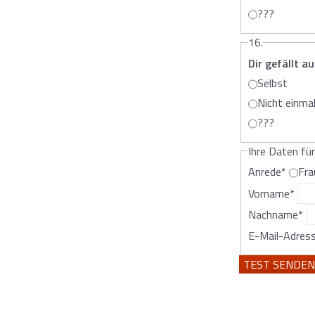
???
16.
Dir gefällt a
Selbst
Nicht einma
???
Ihre Daten fü
Anrede
*
Fra
Vorname
*
Nachname
*
E-Mail-Adres
TEST SENDEN