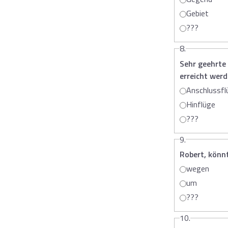
Gebiet
???
8.
Sehr geehrte
erreicht werd
Anschlussfl
Hinflüge
???
9.
Robert, könn
wegen
um
???
10.