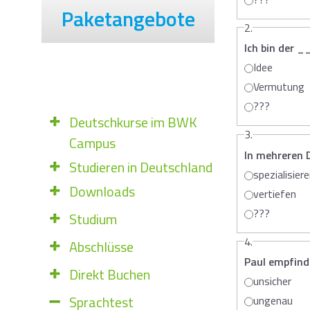
Paketangebote
2.
Ich bin der _
Idee
Vermutung
???
Deutschkurse im BWK
3.
Campus
In mehreren 
Studieren in Deutschland
spezialisier
Downloads
vertiefen
???
Studium
4.
Abschlüsse
Paul empfind
Direkt Buchen
unsicher
Sprachtest
ungenau