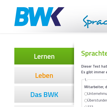
Spracht
Lernen
Dieser Test ha
Es gibt immer e
Leben
1.
Mitarbeiter,
Das BWK
Unternehm
Überstunde
???