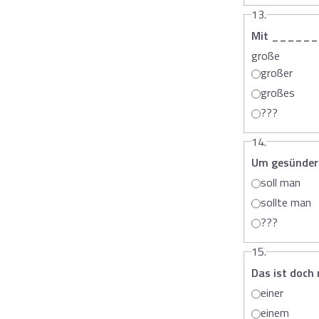
13.
Mit ______ F
große
großer
großes
???
14.
Um gesünder 
soll man
sollte man
???
15.
Das ist doch
einer
einem