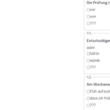
Die Prüfung i
vor
von
???
11.
Entschuldige
wäre
hätte
würde
???
12.
Am Wochenen
früh aufzus
dass ich fr
???